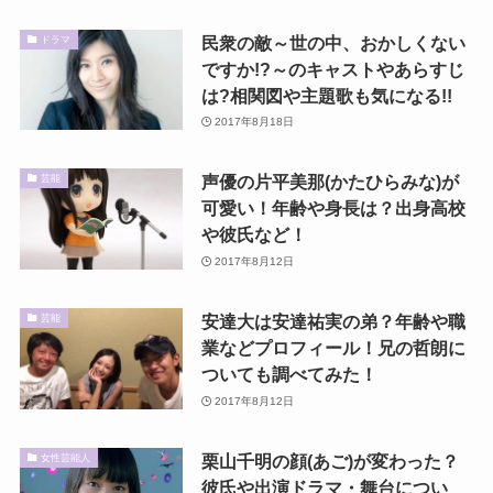
民衆の敵～世の中、おかしくない
ドラマ
ですか!?～のキャストやあらすじ
は?相関図や主題歌も気になる!!
2017年8月18日
声優の片平美那(かたひらみな)が
芸能
可愛い！年齢や身長は？出身高校
や彼氏など！
2017年8月12日
安達大は安達祐実の弟？年齢や職
芸能
業などプロフィール！兄の哲朗に
ついても調べてみた！
2017年8月12日
栗山千明の顔(あご)が変わった？
女性芸能人
彼氏や出演ドラマ・舞台につい