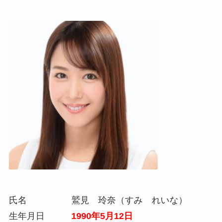
氏名 鷲見 玲奈（すみ れいな）
生年月日
1990年5月12日