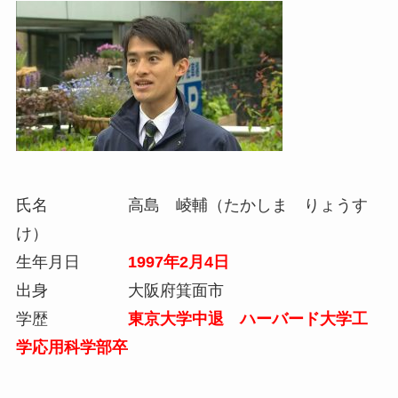
氏名 高島 崚輔（たかしま りょうす
け）
生年月日
1997年2月4日
出身 大阪府箕面市
学歴
東京大学中退 ハーバード大学工
学応用科学部卒