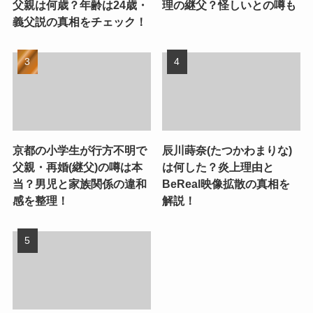
父親は何歳？年齢は24歳・
理の継父？怪しいとの噂も
義父説の真相をチェック！
京都の小学生が行方不明で
辰川蒔奈(たつかわまりな)
父親・再婚(継父)の噂は本
は何した？炎上理由と
当？男児と家族関係の違和
BeReal映像拡散の真相を
感を整理！
解説！