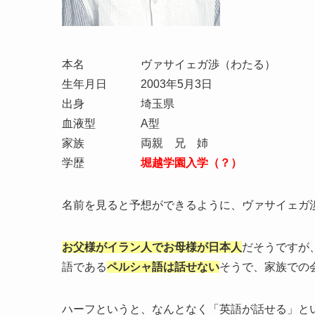
本名 ヴァサイェガ渉（わたる）
生年月日 2003年5月3日
出身 埼玉県
血液型 A型
家族 両親 兄 姉
学歴
堀越学園入学（？）
名前を見ると予想ができるように、ヴァサイェガ
お父様がイラン人でお母様が日本人
だそうですが
語である
ペルシャ語は話せない
そうで、家族での
ハーフというと、なんとなく「英語が話せる」と