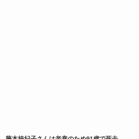
藤本統紀子さんは老衰のため91歳で死去